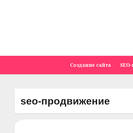
Перейти
к
содержимому
Создание сайта
SEO-
seo-продвижение