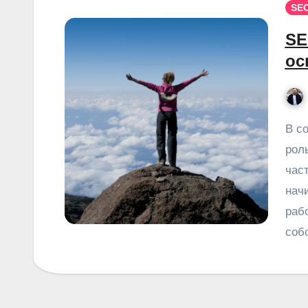
SE
SE
ос
В современном мире интернет играет огромную
рол
час
нач
раб
соб