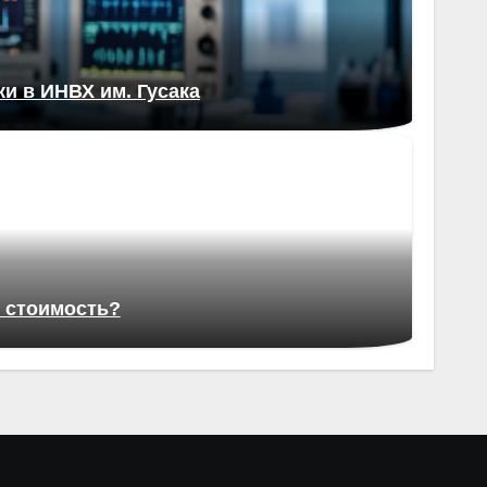
и в ИНВХ им. Гусака
в стоимость?